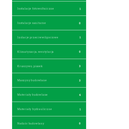
Instalacje fotowoltaiczne
1
Instalacje sanitarne
0
Izolacje przeciwwilgociowe
1
Klimatyzacja, wentylacja
0
Kruszywo, piasek
3
Maszyny budowlane
3
Materiały budowlane
4
Materiały hydrauliczne
1
Nadzór budowlany
0