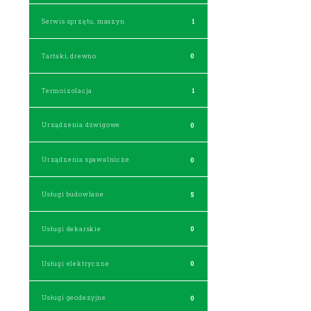
Serwis sprzętu, maszyn
1
Tartaki, drewno
0
Termoizolacja
1
Urządzenia dźwigowe
0
Urządzenia spawalnicze
0
Usługi budowlane
5
Usługi dekarskie
0
Usługi elektryczne
0
Usługi geodezyjne
0