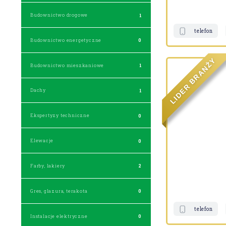
Budownictwo drogowe
1
telefon
Budownictwo energetyczne
0
Y
Ż
Budownictwo mieszkaniowe
1
N
A
R
B
R
E
Dachy
1
D
I
L
Ekspertyzy techniczne
0
Elewacje
0
Farby, lakiery
2
Gres, glazura, terakota
0
telefon
Instalacje elektryczne
0