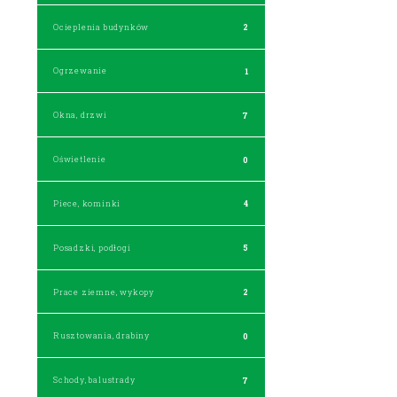
Ocieplenia budynków
2
Ogrzewanie
1
Okna, drzwi
7
Oświetlenie
0
Piece, kominki
4
Posadzki, podłogi
5
Prace ziemne, wykopy
2
Rusztowania, drabiny
0
Schody, balustrady
7