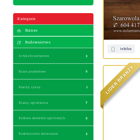
Kategorie
Biznes
Budownictwo
telefon
Artykuły metalowe
3
Y
Ż
N
Biura projektowe
0
A
R
B
R
E
Blachy, rynny
1
D
I
L
Bramy, ogrodzenia
7
Budowa obiektów sportowych
0
Budownictwo drewniane
3