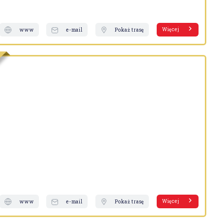
Więcej
www
e-mail
Pokaż trasę
Więcej
www
e-mail
Pokaż trasę