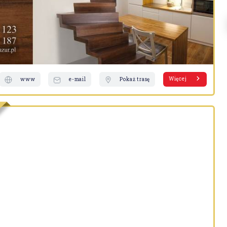
Więcej
www
e-mail
Pokaż trasę