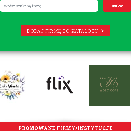
Lorem ipsum
DODAJ FIRMĘ DO KATALOGU
PROMOWANE FIRMY/INSTYTUCJE