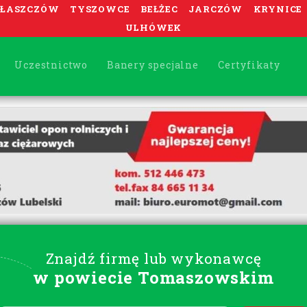
ŁASZCZÓW
TYSZOWCE
BEŁŻEC
JARCZÓW
KRYNICE
ULHÓWEK
Uczestnictwo
Banery specjalne
Certyfikaty
Znajdź firmę lub wykonawcę
w powiecie Tomaszowskim