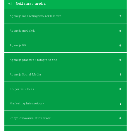
Reklama i media
Agencje marketingowo-reklamowe
2
Agencje modelek
0
Agencje PR
0
Agencje prasowe i fotograficzne
0
Agencje Social Media
1
Kolportaż ulotek
0
Marketing internetowy
1
Pozycjonowanie stron www
0