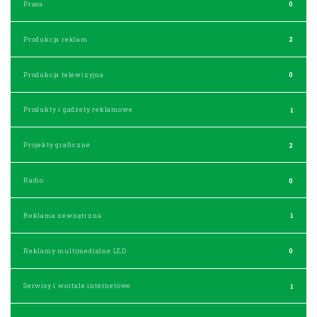
Prasa
0
Produkcja reklam
2
Produkcja telewizyjna
0
Produkty i gadżety reklamowe
1
Projekty graficzne
2
Radio
0
Reklama zewnętrzna
1
Reklamy multimedialne LED
0
Serwisy i wortale internetowe
1