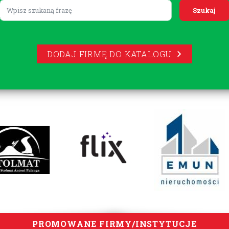
Lorem ipsum
DODAJ FIRMĘ DO KATALOGU
PROMOWANE FIRMY/INSTYTUCJE