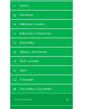
Prawo
Przemysł
Reklama i media
Rolnictwo i leśnictwo
Rozrywka
Sklepy i hurtownie
Ślub i wesele
Sport
Transport
Turystyka i rozrywka
Agroturystyka
0