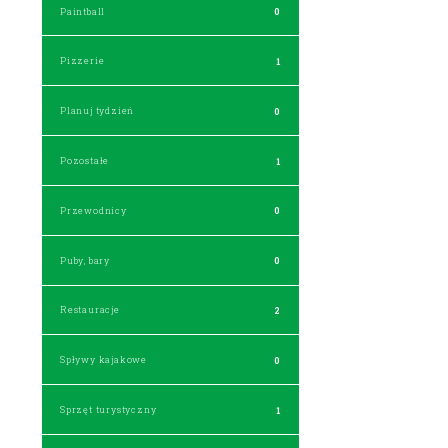
Paintball
0
Pizzerie
1
Planuj tydzień
0
Pozostałe
1
Przewodnicy
0
Puby, bary
0
Restauracje
2
Spływy kajakowe
0
Sprzęt turystyczny
1