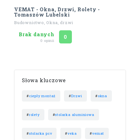
VEMAT - Okna, Drzwi, Rolety -
Tomaszów Lubelski
Budownictwo, Okna, drzwi
Brak danych
Ocena
na 5
0
0 opinii
Słowa kluczowe
#
ciepły montaż
#
Drzwi
#
okna
#
rolety
#
stolarka aluminiowa
#
stolarka pcv
#
veka
#
vemat