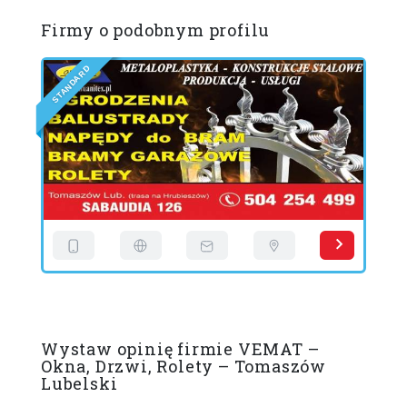
Firmy o podobnym profilu
D
R
A
D
N
A
T
E
S
D
I
L
Wystaw opinię firmie VEMAT –
Okna, Drzwi, Rolety – Tomaszów
Lubelski