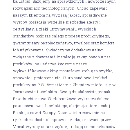
balustrad. Bazujemy na sprawdzonych i nowoczesnych
rozwiązaniach technologicznych. Chcąc zapewnić
naszym klientom najwyższą jakość, sprzedawane
wyroby posiadają wszelkie niezbędne atesty i
certyfikaty. Dzięki utrzymywaniu wysokich
standardów podczas całego procesu produkcyjnego,
gwarantujemy bezpieczeństwo, trwałość oraz komfort
ich użytkowania. Świadczymy dodatkowo usługi
związane z dowozem i instalacją zakupionych u nas
produktów. Na Państwa życzenie nasze
wykwalifikowane ekipy montażowe zrobią to szybko,
sprawnie i profesjonalnie. Biuro handlowe i zakład
produkcyjny P.W. Vemat Mateja Zbigniew mieści się w
Tomaszowie Lubelskim. Swoją działalnością jednak
Przedsiębiorstwo Wielobranżowe wykracza dalece
poza obszar woj. lubelskiego, obejmując teren całej
Polski, a nawet Europy. Duże zainteresowanie na
rynkach zachodnich sprawia, iż eksportowane przez
Vemat wyroby coraz częściej trafiają do mieszkańców