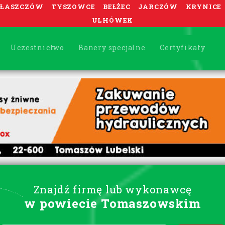
ŁASZCZÓW
TYSZOWCE
BEŁŻEC
JARCZÓW
KRYNICE
ULHÓWEK
Uczestnictwo
Banery specjalne
Certyfikaty
Znajdź firmę lub wykonawcę
w powiecie Tomaszowskim