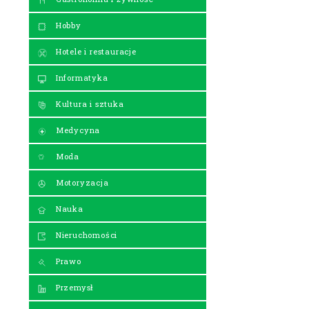
Hobby
Hotele i restauracje
Informatyka
Kultura i sztuka
Medycyna
Moda
Motoryzacja
Nauka
Nieruchomości
Prawo
Przemysł