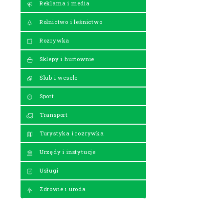
Reklama i media
Rolnictwo i leśnictwo
Rozrywka
Sklepy i hurtownie
Ślub i wesele
Sport
Transport
Turystyka i rozrywka
Urzędy i instytucje
Usługi
Zdrowie i uroda