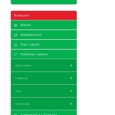
Kategorie
Biznes
Budownictwo
Dom i ogród
Fundacje i pomoc
Domy opieki
0
Fundacje
0
Inne
0
Schroniska
0
Gastronomia i żywność