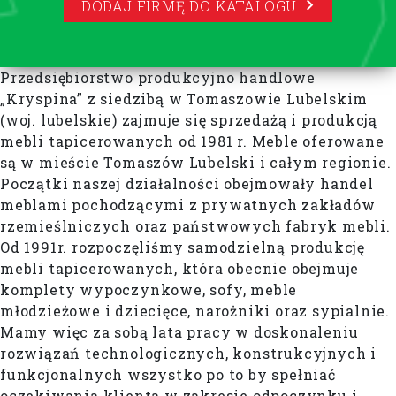
DODAJ FIRMĘ DO KATALOGU
Przedsiębiorstwo produkcyjno handlowe
„Kryspina” z siedzibą w Tomaszowie Lubelskim
(woj. lubelskie) zajmuje się sprzedażą i produkcją
mebli tapicerowanych od 1981 r. Meble oferowane
są w mieście Tomaszów Lubelski i całym regionie.
Początki naszej działalności obejmowały handel
meblami pochodzącymi z prywatnych zakładów
rzemieślniczych oraz państwowych fabryk mebli.
Od 1991r. rozpoczęliśmy samodzielną produkcję
mebli tapicerowanych, która obecnie obejmuje
komplety wypoczynkowe, sofy, meble
młodzieżowe i dziecięce, narożniki oraz sypialnie.
Mamy więc za sobą lata pracy w doskonaleniu
rozwiązań technologicznych, konstrukcyjnych i
funkcjonalnych wszystko po to by spełniać
oczekiwania klienta w zakresie odpoczynku i